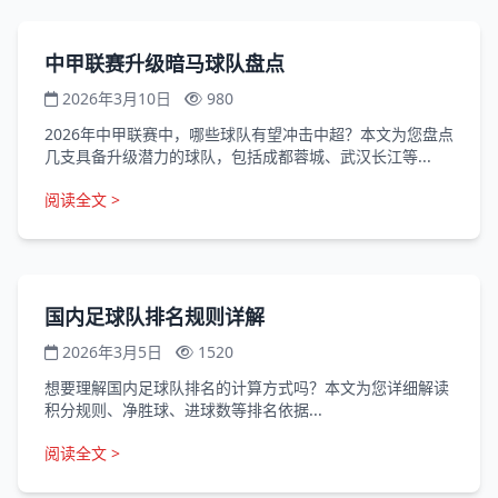
中甲联赛升级暗马球队盘点
2026年3月10日
980
2026年中甲联赛中，哪些球队有望冲击中超？本文为您盘点
几支具备升级潜力的球队，包括成都蓉城、武汉长江等...
阅读全文 >
国内足球队排名规则详解
2026年3月5日
1520
想要理解国内足球队排名的计算方式吗？本文为您详细解读
积分规则、净胜球、进球数等排名依据...
阅读全文 >