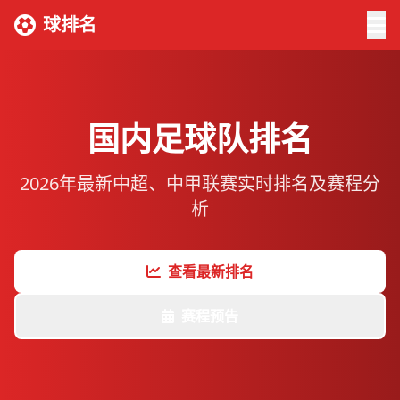
球排名
国内足球队排名
2026年最新中超、中甲联赛实时排名及赛程分
析
查看最新排名
赛程预告