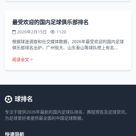
最受欢迎的国内足球俱乐部排名
2026年2月15日
1120
根据球迷调查和社交媒体数据，2026年最受欢迎的国内足球
俱乐部排名出炉，广州恒大、山东泰山等球队榜上有名...
阅读全文 >
球排名
专注于提供2026年最新的国内足球队排名、赛程预告及足球资讯，
为足球爱好者提供最全面的中国足球数据。
快速导航