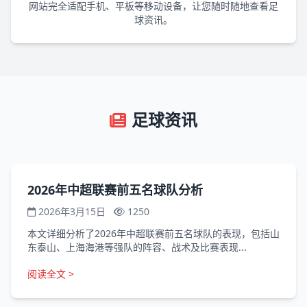
网站完全适配手机、平板等移动设备，让您随时随地查看足
球资讯。
足球资讯
2026年中超联赛前五名球队分析
2026年3月15日
1250
本文详细分析了2026年中超联赛前五名球队的表现，包括山
东泰山、上海海港等强队的阵容、战术及比赛表现...
阅读全文 >