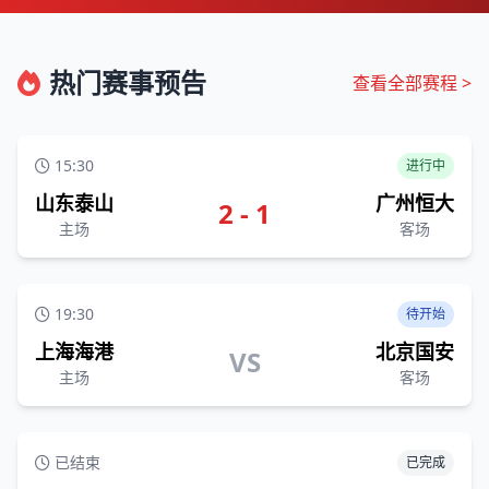
热门赛事预告
查看全部赛程 >
15:30
进行中
山东泰山
广州恒大
2 - 1
主场
客场
19:30
待开始
上海海港
北京国安
VS
主场
客场
已结束
已完成