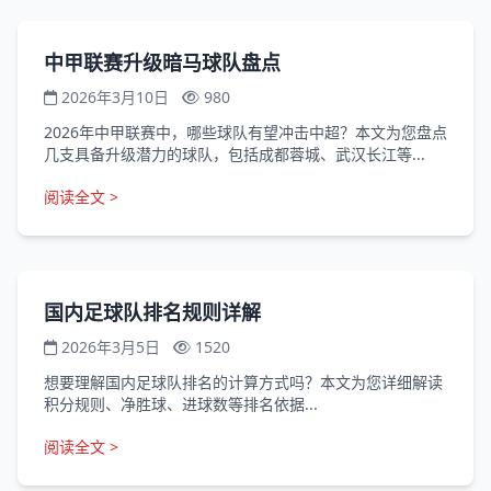
中甲联赛升级暗马球队盘点
2026年3月10日
980
2026年中甲联赛中，哪些球队有望冲击中超？本文为您盘点
几支具备升级潜力的球队，包括成都蓉城、武汉长江等...
阅读全文 >
国内足球队排名规则详解
2026年3月5日
1520
想要理解国内足球队排名的计算方式吗？本文为您详细解读
积分规则、净胜球、进球数等排名依据...
阅读全文 >