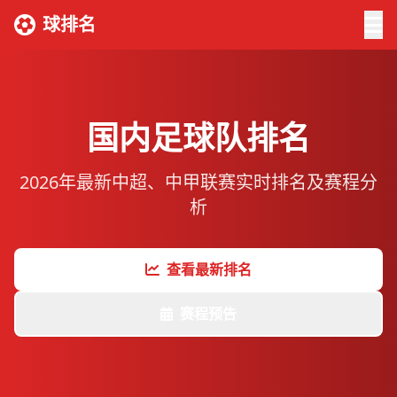
球排名
国内足球队排名
2026年最新中超、中甲联赛实时排名及赛程分
析
查看最新排名
赛程预告