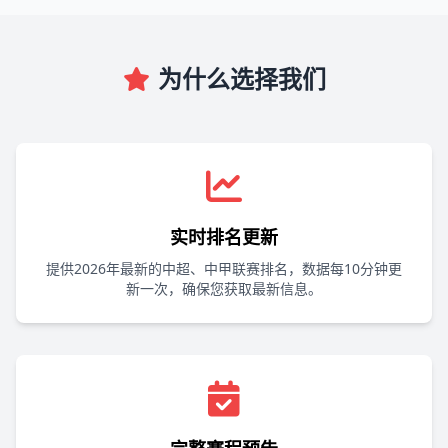
为什么选择我们
实时排名更新
提供2026年最新的中超、中甲联赛排名，数据每10分钟更
新一次，确保您获取最新信息。