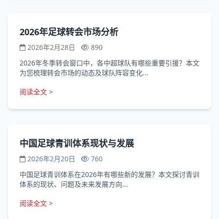
2026年足球转会市场分析
2026年2月28日
890
2026年冬季转会窗口中，各中超球队有哪些重要引援？本文
为您梳理转会市场的动态及球队阵容变化...
阅读全文 >
中国足球青训体系现状与发展
2026年2月20日
760
中国足球青训体系在2026年有哪些新的发展？本文探讨青训
体系的现状、问题及未来发展方向...
阅读全文 >