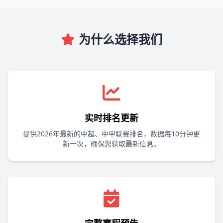
为什么选择我们
实时排名更新
提供2026年最新的中超、中甲联赛排名，数据每10分钟更
新一次，确保您获取最新信息。