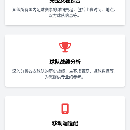
完整赛程预告
涵盖所有国内足球赛事的详细赛程，包括比赛时间、地点、
双方球队信息等。
球队战绩分析
深入分析各支球队的历史战绩、主客场表现、进球数据等，
为您提供专业的参考。
移动端适配