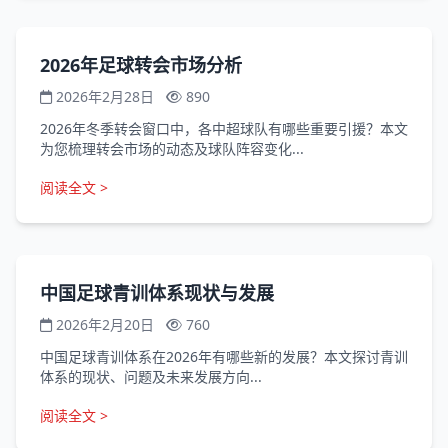
2026年足球转会市场分析
2026年2月28日
890
2026年冬季转会窗口中，各中超球队有哪些重要引援？本文
为您梳理转会市场的动态及球队阵容变化...
阅读全文 >
中国足球青训体系现状与发展
2026年2月20日
760
中国足球青训体系在2026年有哪些新的发展？本文探讨青训
体系的现状、问题及未来发展方向...
阅读全文 >