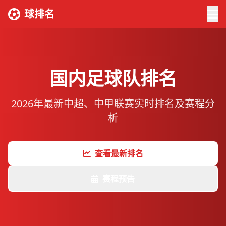
球排名
国内足球队排名
2026年最新中超、中甲联赛实时排名及赛程分
析
查看最新排名
赛程预告