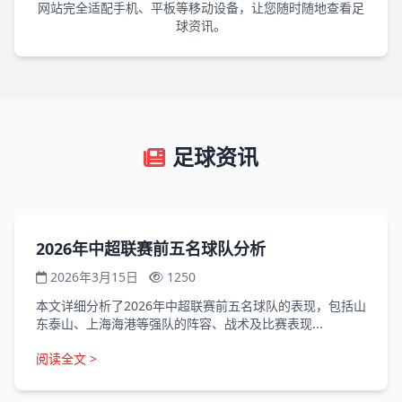
网站完全适配手机、平板等移动设备，让您随时随地查看足
球资讯。
足球资讯
2026年中超联赛前五名球队分析
2026年3月15日
1250
本文详细分析了2026年中超联赛前五名球队的表现，包括山
东泰山、上海海港等强队的阵容、战术及比赛表现...
阅读全文 >