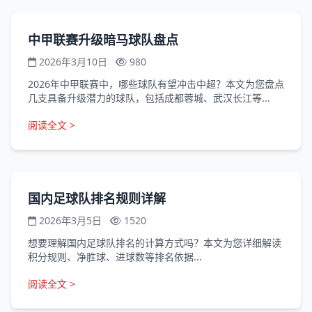
中甲联赛升级暗马球队盘点
2026年3月10日
980
2026年中甲联赛中，哪些球队有望冲击中超？本文为您盘点
几支具备升级潜力的球队，包括成都蓉城、武汉长江等...
阅读全文 >
国内足球队排名规则详解
2026年3月5日
1520
想要理解国内足球队排名的计算方式吗？本文为您详细解读
积分规则、净胜球、进球数等排名依据...
阅读全文 >