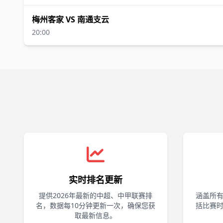
梅州客家 VS 南通支云
20:00
实时排名更新
提供2026年最新的中超、中甲联赛排
涵盖所
名，数据每10分钟更新一次，确保您获
括比赛
取最新信息。