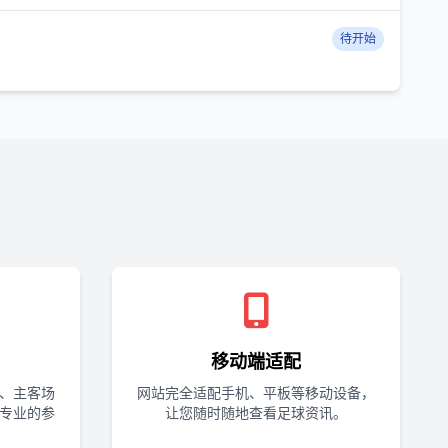
待开始
移动端适配
、主客场
网站完全适配手机、平板等移动设备，
专业的参
让您随时随地查看足球资讯。