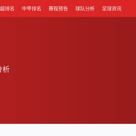
超排名
中甲排名
赛程预告
球队分析
足球资讯
分析