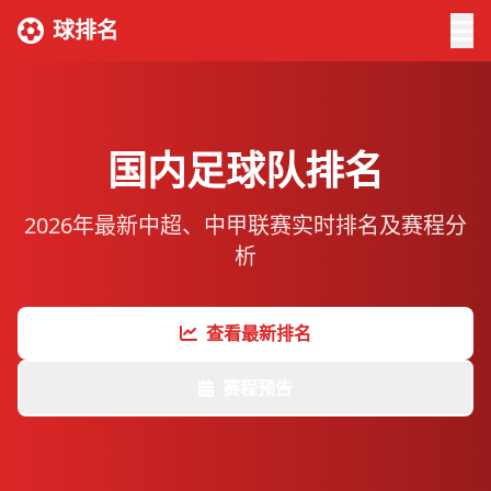
球排名
国内足球队排名
2026年最新中超、中甲联赛实时排名及赛程分
析
查看最新排名
赛程预告