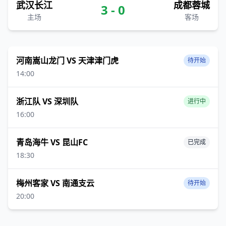
武汉长江
成都蓉城
3 - 0
主场
客场
河南嵩山龙门 VS 天津津门虎
待开始
14:00
浙江队 VS 深圳队
进行中
16:00
青岛海牛 VS 昆山FC
已完成
18:30
梅州客家 VS 南通支云
待开始
20:00